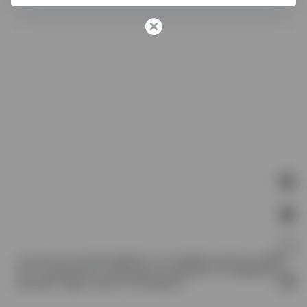
Copyright © 2026
地坪外包接单平台-包工头接单网-自流平外包-环氧地坪
漆厂家-金刚砂地坪外包-地坪漆品牌公司-输运机滚筒厂家-地面漆面外包-
固化剂地坪-地板漆-地坪漆厂家-地坪漆施工队